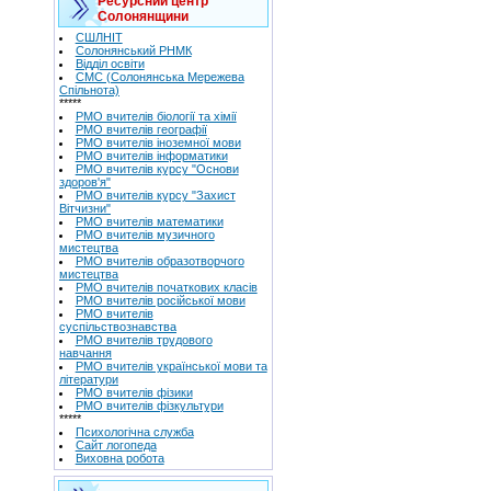
Ресурсний центр
Солонянщини
СШЛНІТ
Солонянський РНМК
Відділ освіти
СМС (Солонянська Мережева
Спільнота)
*****
РМО вчителів біології та хімії
РМО вчителів географії
РМО вчителів іноземної мови
РМО вчителів інформатики
РМО вчителів курсу "Основи
здоров'я"
РМО вчителів курсу "Захист
Вітчизни"
РМО вчителів математики
РМО вчителів музичного
мистецтва
РМО вчителів образотворчого
мистецтва
РМО вчителів початкових класів
РМО вчителів російської мови
РМО вчителів
суспільствознавства
РМО вчителів трудового
навчання
РМО вчителів української мови та
літератури
РМО вчителів фізики
РМО вчителів фізкультури
*****
Психологічна служба
Сайт логопеда
Виховна робота