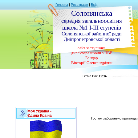
Головна
|
Реєстрація
|
Вхід
Солонянська
середня загальноосвітня
школа №1 І-ІІІ ступенів
Солонянської районної ради
Дніпропетровської області
сайт заступника
директора школи з НВР
Бондар
Вікторії Олександрівни
Вітаю Вас
Гість
Моя Україна -
Єдина Країна
Гостям заборонено проглядати