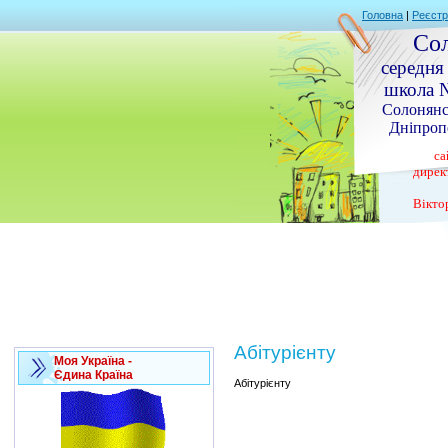
Головна
|
Реєстр
Со
середня
школа №
Солонянс
Дніпропе
са
дирек
Вікто
Абітурієнту
Моя Україна -
Єдина Країна
Абітурієнту