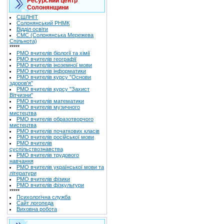
Ресурсний центр
Солонянщини
СШЛНІТ
Солонянський РНМК
Відділ освіти
СМС (Солонянська Мережева
Спільнота)
*****
РМО вчителів біології та хімії
РМО вчителів географії
РМО вчителів іноземної мови
РМО вчителів інформатики
РМО вчителів курсу "Основи
здоров'я"
РМО вчителів курсу "Захист
Вітчизни"
РМО вчителів математики
РМО вчителів музичного
мистецтва
РМО вчителів образотворчого
мистецтва
РМО вчителів початкових класів
РМО вчителів російської мови
РМО вчителів
суспільствознавства
РМО вчителів трудового
навчання
РМО вчителів української мови та
літератури
РМО вчителів фізики
РМО вчителів фізкультури
*****
Психологічна служба
Сайт логопеда
Виховна робота