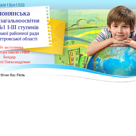
ація
|
Вхід
|
RSS
лонянська
 загальноосвітня
1 І-ІІІ ступенів
ької районної ради
тровської області
йт заступника
тора школи з НВР
Бондар
рії Олександрівни
Вітаю Вас
Гість