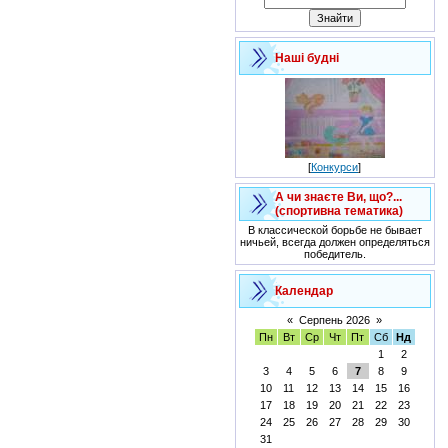
Наші будні
[
Конкурси
]
А чи знаєте Ви, що?...
(спортивна тематика)
В классической борьбе не бывает
ничьей, всегда должен определяться
победитель.
Календар
«
Серпень 2026
»
Пн
Вт
Ср
Чт
Пт
Сб
Нд
1
2
3
4
5
6
7
8
9
10
11
12
13
14
15
16
17
18
19
20
21
22
23
24
25
26
27
28
29
30
31