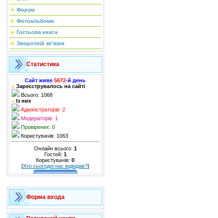
Форум
Фотоальбоми
Гостьова книга
Зворотній зв'язок
Статистика
Сайт живе
5672
-й день
Зареєструвалось на сайті
»
Всього: 1068
Із них
»
Адміністраторів: 2
Модераторів: 1
Провірених: 0
Користувачів: 1063
Онлайн всього:
1
Гостей:
1
Користувачів:
0
[
Хто сьогодні нас відвідав?
]
Форма входа