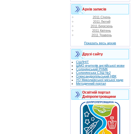
Архів записів
2011 Січень
2011 Лютий
2011 Березень
2011 Квітень
2011 Травень
Показать весь архив
Друзі сайту
СШЛНІТ
ШМО вчителів англійської мови
Солонянський РНМК
Солонянська СЗШ №2
Олександропільський НВК
УО Миколаївської міської ради
Методичний портал
Освітній портал
Дніпропетровщини