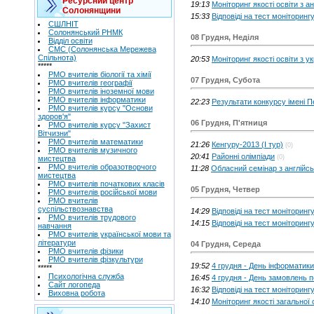
Ресурсний центр
19:13
Моніторинг якості освіти з ан
Солонянщини
15:33
Відповіді на тест моніторингу 
СШЛНІТ
Солонянський РНМК
08 Грудня, Неділя
Відділ освіти
СМС (Солонянська Мережева
Спільнота)
20:53
Моніторинг якості освіти з ук
*****
РМО вчителів біології та хімії
07 Грудня, Субота
РМО вчителів географії
РМО вчителів іноземної мови
РМО вчителів інформатики
22:23
Результати конкурсу імені 
РМО вчителів курсу "Основи
здоров'я"
06 Грудня, П'ятниця
РМО вчителів курсу "Захист
Вітчизни"
РМО вчителів математики
21:26
Кенгуру-2013 (І тур)
(0)
РМО вчителів музичного
20:41
Районні олімпіади
(0)
мистецтва
РМО вчителів образотворчого
11:28
Обласний семінар з англійсь
мистецтва
РМО вчителів початкових класів
05 Грудня, Четвер
РМО вчителів російської мови
РМО вчителів
суспільствознавства
14:29
Відповіді на тест моніторинг
РМО вчителів трудового
14:15
Відповіді на тест моніторингу
навчання
РМО вчителів української мови та
літератури
04 Грудня, Середа
РМО вчителів фізики
РМО вчителів фізкультури
19:52
4 грудня - День інформатики
*****
Психологічна служба
16:45
4 грудня - День замовлень п
Сайт логопеда
16:32
Відповіді на тест моніторингу 
Виховна робота
14:10
Моніторинг якості загальної с