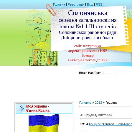
Головна
|
Реєстрація
|
Вхід
|
RSS
Солонянська
середня загальноосвітня
школа №1 І-ІІІ ступенів
Солонянської районної ради
Дніпропетровської області
сайт заступника
директора школи з НВР
Бондар
Вікторії Олександрівни
Вітаю Вас
Гість
Головна
»
2013
»
Грудень
Моя Україна -
Єдина Країна
31 Грудня, Вівторок
20:54
Конкурс "Вчитель-новатор" 