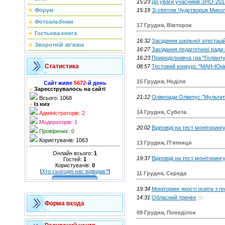
15:23
До уваги учасників ЗНО-201
15:19
Зі святом Чудотворця Микол
Форум
Фотоальбоми
17 Грудня, Вівторок
Гостьова книга
16:32
Засідання шкільної атестацій
Зворотній зв'язок
16:27
Засідання педагогічної ради
16:23
Природознавча гра "Геліанту
Статистика
08:57
Тестовий конкурс "МАН-Юні
15 Грудня, Неділя
Сайт живе
5672
-й день
Зареєструвалось на сайті
»
21:12
Олімпіади Олімпус "Мультит
Всього: 1068
Із них
»
14 Грудня, Субота
Адміністраторів: 2
Модераторів: 1
20:02
Відповіді на тест моніторингу
Провірених: 0
Користувачів: 1063
13 Грудня, П'ятниця
Онлайн всього:
1
19:37
Відповіді на тест моніторингу
Гостей:
1
Користувачів:
0
[
Хто сьогодні нас відвідав?
]
11 Грудня, Середа
19:34
Моніторинг якості освіти з ге
14:31
Обласний тренінг
(0)
Форма входа
09 Грудня, Понеділок