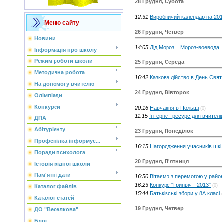
28 Грудня, Субота
12:31
Виробничий календар на 201
Меню сайту
26 Грудня, Четвер
Новини
14:05
Дід Мороз... Мороз-воевода.
Інформація про школу
Режим роботи школи
25 Грудня, Середа
Методична робота
16:42
Казкове дійство в День Свя
На допомогу вчителю
24 Грудня, Вівторок
Олімпіади
Конкурси
20:16
Навчання в Польщі
(0)
11:15
Інтернет-ресурс для вчителі
ДПА
Абітурієнту
23 Грудня, Понеділок
Профспілка інформує...
16:15
Нагородження учасників шкі
Поради психолога
20 Грудня, П'ятниця
Історія рідної школи
Пам'ятні дати
16:50
Вітаємо з перемогою у район
16:23
Конкурс "Гринвіч - 2013"
(0)
Каталог файлів
15:44
Батьківські збори у 8А класі
Каталог статей
19 Грудня, Четвер
ДО "Веселкова"
Блог