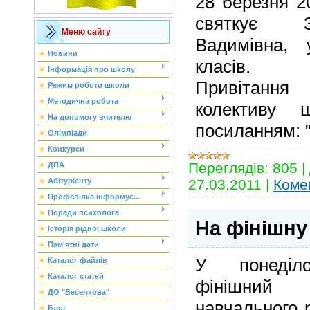
28 березня 2
святкує З
Меню сайту
Вадимівна, 
Новини
класів.
Інформація про школу
Привітання
Режим роботи школи
Методична робота
колективу
На допомогу вчителю
посиланням: 
Олімпіади
Конкурси
Переглядів:
805
|
ДПА
27.03.2011
|
Комен
Абітурієнту
Профспілка інформує...
Поради психолога
На фінішну
Історія рідної школи
Пам'ятні дати
У понеділо
Каталог файлів
Каталог статей
фінішний 
ДО "Веселкова"
навчального р
Блог