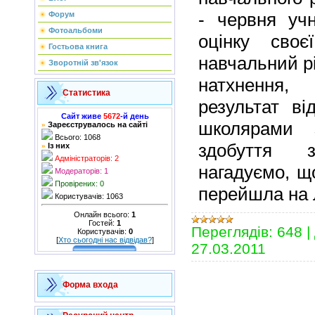
- червня уч
Форум
Фотоальбоми
оцінку сво
Гостьова книга
навчальний рі
Зворотній зв'язок
натхнення
Статистика
результат ві
Сайт живе
5672
-й день
школярами 
Зареєструвалось на сайті
»
Всього: 1068
здобуття 
Із них
»
Адміністраторів: 2
нагадуємо, що
Модераторів: 1
Провірених: 0
перейшла на л
Користувачів: 1063
Онлайн всього:
1
Гостей:
1
Переглядів:
648
|
Користувачів:
0
[
Хто сьогодні нас відвідав?
]
27.03.2011
Форма входа