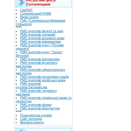
Ресурсний центр
Солонянщини
СШЛНІТ
Солонянський РНМК
Відділ освіти
СМС (Солонянська Мережева
Спільнота)
*****
РМО вчителів біології та хімії
РМО вчителів географії
РМО вчителів іноземної мови
РМО вчителів інформатики
РМО вчителів курсу "Основи
здоров'я"
РМО вчителів курсу "Захист
Вітчизни"
РМО вчителів математики
РМО вчителів музичного
мистецтва
РМО вчителів образотворчого
мистецтва
РМО вчителів початкових класів
РМО вчителів російської мови
РМО вчителів
суспільствознавства
РМО вчителів трудового
навчання
РМО вчителів української мови та
літератури
РМО вчителів фізики
РМО вчителів фізкультури
*****
Психологічна служба
Сайт логопеда
Виховна робота