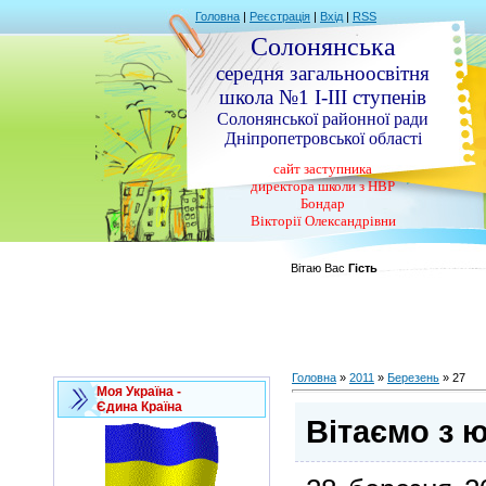
Головна
|
Реєстрація
|
Вхід
|
RSS
Солонянська
середня загальноосвітня
школа №1 І-ІІІ ступенів
Солонянської районної ради
Дніпропетровської області
сайт заступника
директора школи з НВР
Бондар
Вікторії Олександрівни
Вітаю Вас
Гість
Головна
»
2011
»
Березень
»
27
Моя Україна -
Єдина Країна
Вітаємо з 