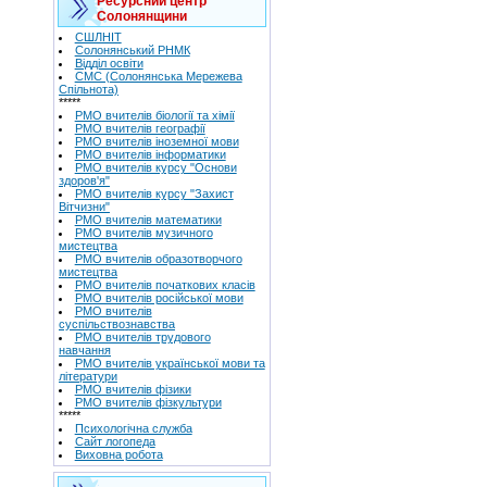
Ресурсний центр
Солонянщини
СШЛНІТ
Солонянський РНМК
Відділ освіти
СМС (Солонянська Мережева
Спільнота)
*****
РМО вчителів біології та хімії
РМО вчителів географії
РМО вчителів іноземної мови
РМО вчителів інформатики
РМО вчителів курсу "Основи
здоров'я"
РМО вчителів курсу "Захист
Вітчизни"
РМО вчителів математики
РМО вчителів музичного
мистецтва
РМО вчителів образотворчого
мистецтва
РМО вчителів початкових класів
РМО вчителів російської мови
РМО вчителів
суспільствознавства
РМО вчителів трудового
навчання
РМО вчителів української мови та
літератури
РМО вчителів фізики
РМО вчителів фізкультури
*****
Психологічна служба
Сайт логопеда
Виховна робота