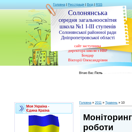
Головна
|
Реєстрація
|
Вхід
|
RSS
Солонянська
середня загальноосвітня
школа №1 І-ІІІ ступенів
Солонянської районної ради
Дніпропетровської області
сайт заступника
директора школи з НВР
Бондар
Вікторії Олександрівни
Вітаю Вас
Гість
Головна
»
2011
»
Травень
»
10
Моя Україна -
Єдина Країна
Моніторинг
роботи