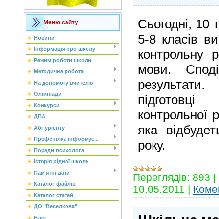
Сьогодні, 10 
Меню сайту
5-8 класів в
Новини
Інформація про школу
контрольну р
Режим роботи школи
мови. Спод
Методична робота
результати.
На допомогу вчителю
Олімпіади
підготовц
Конкурси
контрольної 
ДПА
яка відбуде
Абітурієнту
Профспілка інформує...
року.
Поради психолога
Історія рідної школи
Пам'ятні дати
Переглядів:
893
|
Каталог файлів
10.05.2011
|
Комен
Каталог статей
ДО "Веселкова"
Блог