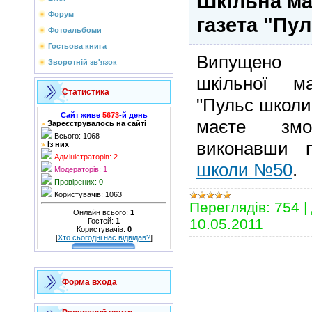
Шкільна м
Форум
газета "Пу
Фотоальбоми
Гостьова книга
Випущено 
Зворотній зв'язок
шкільної ма
Статистика
"Пульс школи"
Сайт живе
5673
-й день
маєте змо
Зареєструвалось на сайті
»
Всього: 1068
виконавши 
Із них
»
Адміністраторів: 2
школи №50
.
Модераторів: 1
Провірених: 0
Користувачів: 1063
Переглядів:
754
|
Онлайн всього:
1
10.05.2011
Гостей:
1
Користувачів:
0
[
Хто сьогодні нас відвідав?
]
Форма входа