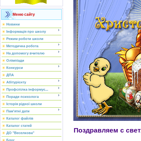
Меню сайту
Новини
Інформація про школу
Режим роботи школи
Методична робота
На допомогу вчителю
Олімпіади
Конкурси
ДПА
Абітурієнту
Профспілка інформує...
Поради психолога
Історія рідної школи
Пам'ятні дати
Каталог файлів
Каталог статей
Поздравляем с све
ДО "Веселкова"
Блог