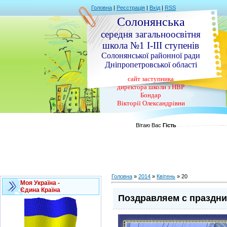
Головна
|
Реєстрація
|
Вхід
|
RSS
Солонянська
середня загальноосвітня
школа №1 І-ІІІ ступенів
Солонянської районної ради
Дніпропетровської області
сайт заступника
директора школи з НВР
Бондар
Вікторії Олександрівни
Вітаю Вас
Гість
Головна
»
2014
»
Квітень
»
20
Моя Україна -
Єдина Країна
Поздравляем с праздни