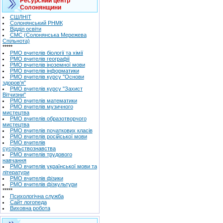
Ресурсний центр
Солонянщини
СШЛНІТ
Солонянський РНМК
Відділ освіти
СМС (Солонянська Мережева
Спільнота)
*****
РМО вчителів біології та хімії
РМО вчителів географії
РМО вчителів іноземної мови
РМО вчителів інформатики
РМО вчителів курсу "Основи
здоров'я"
РМО вчителів курсу "Захист
Вітчизни"
РМО вчителів математики
РМО вчителів музичного
мистецтва
РМО вчителів образотворчого
мистецтва
РМО вчителів початкових класів
РМО вчителів російської мови
РМО вчителів
суспільствознавства
РМО вчителів трудового
навчання
РМО вчителів української мови та
літератури
РМО вчителів фізики
РМО вчителів фізкультури
*****
Психологічна служба
Сайт логопеда
Виховна робота