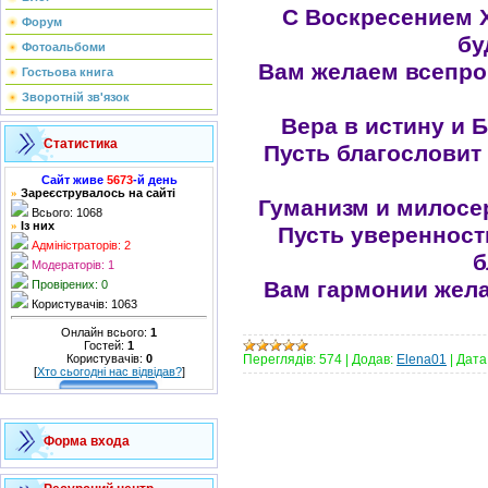
С Воскресением 
Форум
бу
Фотоальбоми
Вам желаем всепро
Гостьова книга
Зворотній зв'язок
Вера в истину и Б
Статистика
Пусть благословит
Сайт живе
5673
-й день
Зареєструвалось на сайті
»
Гуманизм и милосер
Всього: 1068
Із них
»
Пусть уверенност
Адміністраторів: 2
б
Модераторів: 1
Вам гармонии жела
Провірених: 0
Користувачів: 1063
Онлайн всього:
1
Гостей:
1
Користувачів:
0
Переглядів:
574
|
Додав:
Elena01
|
Дата
[
Хто сьогодні нас відвідав?
]
Форма входа