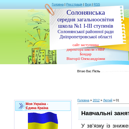
Головна
|
Реєстрація
|
Вхід
|
RSS
Солонянська
середня загальноосвітня
школа №1 І-ІІІ ступенів
Солонянської районної ради
Дніпропетровської області
сайт заступника
директора школи з НВР
Бондар
Вікторії Олександрівни
Вітаю Вас
Гість
Головна
»
2012
»
Лютий
»
01
Моя Україна -
Єдина Країна
Навчальні заня
У зв'язку із зни