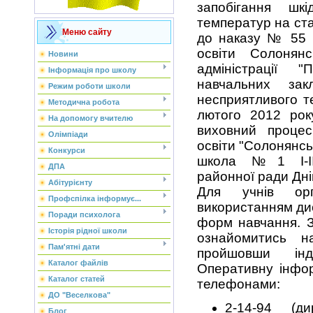
запобігання шк
температур на ста
Меню сайту
до наказу № 55 в
освіти Солонянс
Новини
адміністрації 
Інформація про школу
навчальних за
Режим роботи школи
несприятливого т
Методична робота
лютого 2012 рок
На допомогу вчителю
виховний процес
Олімпіади
освіти "Солонянсь
Конкурси
школа №1 І-ІІІ
ДПА
районної ради Дні
Абітурієнту
Для учнів орг
Профспілка інформує...
використанням дис
Поради психолога
форм навчання. З
Історія рідної школи
ознайомитись н
Пам'ятні дати
пройшовши інди
Каталог файлів
Оперативну інфо
Каталог статей
телефонами:
ДО "Веселкова"
2-14-94 (д
Блог