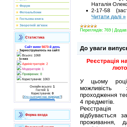
Наталія Олекс
Форум
2-17-58 (з
Фотоальбоми
Читати далі »
Гостьова книга
Зворотній зв'язок
Переглядів:
769
|
Додав
Статистика
До уваги випуск
Сайт живе
5673
-й день
Зареєструвалось на сайті
»
Всього: 1068
Із них
»
Реєстрація н
Адміністраторів: 2
люто
Модераторів: 1
Провірених: 0
Користувачів: 1063
У цьому році
Онлайн всього:
1
можливість 
Гостей:
1
Користувачів:
0
проходження тес
[
Хто сьогодні нас відвідав?
]
4 предметів.
Реєстрація 
відбувається з
Форма входа
проживання, д