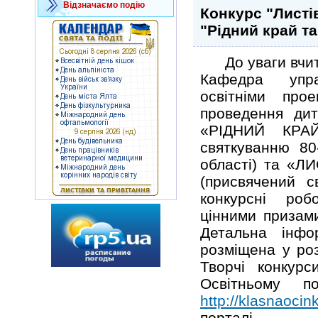
Відзначаємо подію
Конкурс "Листі
"Рідний край та
До уваги вчит
Кафедра упра
освітніми про
проведення дит
«РІДНИЙ КРА
святкуванню 80-
області) та «
(присвячений с
конкурсні роб
цінними призам
Детальна інфо
розміщена у роз
Творчі конкур
Освітньому п
http://klasnaocin
порталі Д