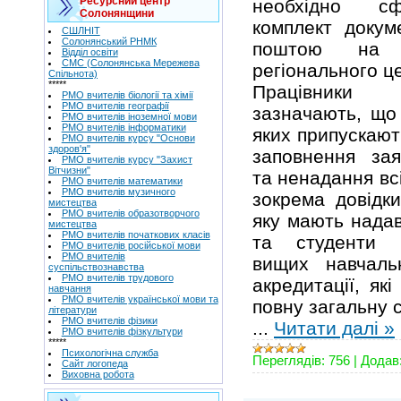
Ресурсний центр
необхідно сф
Солонянщини
комплект докум
СШЛНІТ
Солонянський РНМК
поштою на а
Відділ освіти
СМС (Солонянська Мережева
регіонального ц
Спільнота)
*****
Працівники 
РМО вчителів біології та хімії
РМО вчителів географії
зазначають, що
РМО вчителів іноземної мови
РМО вчителів інформатики
яких припускают
РМО вчителів курсу "Основи
здоров'я"
заповнення зая
РМО вчителів курсу "Захист
Вітчизни"
та ненадання вс
РМО вчителів математики
РМО вчителів музичного
зокрема довідки
мистецтва
РМО вчителів образотворчого
яку мають надав
мистецтва
РМО вчителів початкових класів
та студенти п
РМО вчителів російської мови
РМО вчителів
вищих навчальн
суспільствознавства
РМО вчителів трудового
акредитації, як
навчання
РМО вчителів української мови та
повну загальну 
літератури
РМО вчителів фізики
...
Читати далі »
РМО вчителів фізкультури
*****
Психологічна служба
Переглядів:
756
|
Додав
Сайт логопеда
Виховна робота