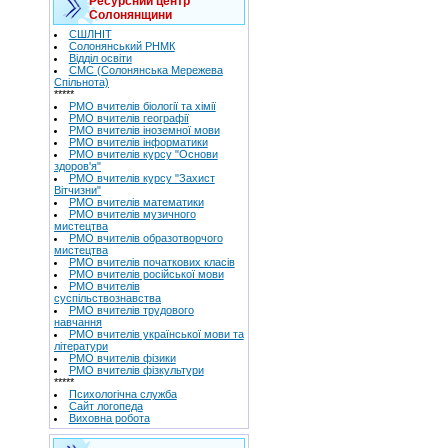
Ресурсний центр
Солонянщини
СШЛНІТ
Солонянський РНМК
Відділ освіти
СМС (Солонянська Мережева
Спільнота)
*****
РМО вчителів біології та хімії
РМО вчителів географії
РМО вчителів іноземної мови
РМО вчителів інформатики
РМО вчителів курсу "Основи
здоров'я"
РМО вчителів курсу "Захист
Вітчизни"
РМО вчителів математики
РМО вчителів музичного
мистецтва
РМО вчителів образотворчого
мистецтва
РМО вчителів початкових класів
РМО вчителів російської мови
РМО вчителів
суспільствознавства
РМО вчителів трудового
навчання
РМО вчителів української мови та
літератури
РМО вчителів фізики
РМО вчителів фізкультури
*****
Психологічна служба
Сайт логопеда
Виховна робота