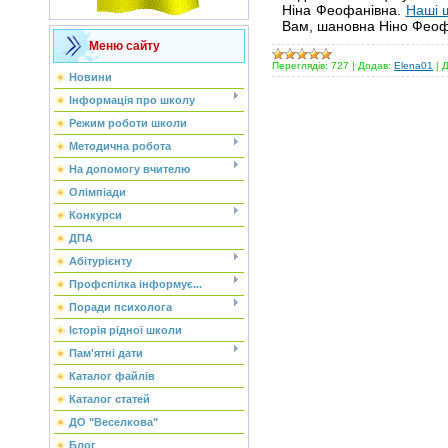
Ніна Феофанівна.
Наші 
Вам, шановна Ніно Феоф
Меню сайту
Переглядів:
727
|
Додав:
Elena01
|
Д
Новини
Інформація про школу
Режим роботи школи
Методична робота
На допомогу вчителю
Олімпіади
Конкурси
ДПА
Абітурієнту
Профспілка інформує...
Поради психолога
Історія рідної школи
Пам'ятні дати
Каталог файлів
Каталог статей
ДО "Веселкова"
Блог